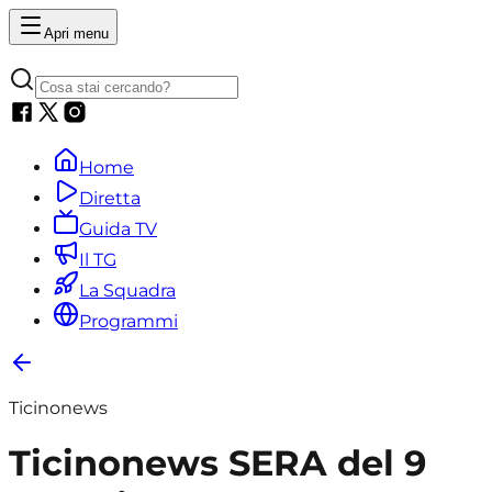
Apri menu
Home
Diretta
Guida TV
Il TG
La Squadra
Programmi
Ticinonews
Ticinonews SERA del 9