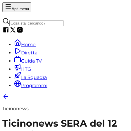
Apri menu
Home
Diretta
Guida TV
Il TG
La Squadra
Programmi
Ticinonews
Ticinonews SERA del 12