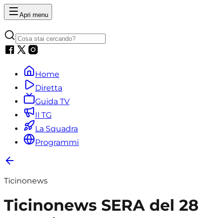
Apri menu
Home
Diretta
Guida TV
Il TG
La Squadra
Programmi
Ticinonews
Ticinonews SERA del 28