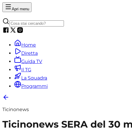
Apri menu
Home
Diretta
Guida TV
Il TG
La Squadra
Programmi
Ticinonews
Ticinonews SERA del 30 