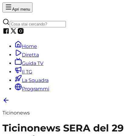
Apri menu
Home
Diretta
Guida TV
Il TG
La Squadra
Programmi
Ticinonews
Ticinonews SERA del 29