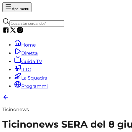
Apri menu
Home
Diretta
Guida TV
Il TG
La Squadra
Programmi
Ticinonews
Ticinonews SERA del 8 gi