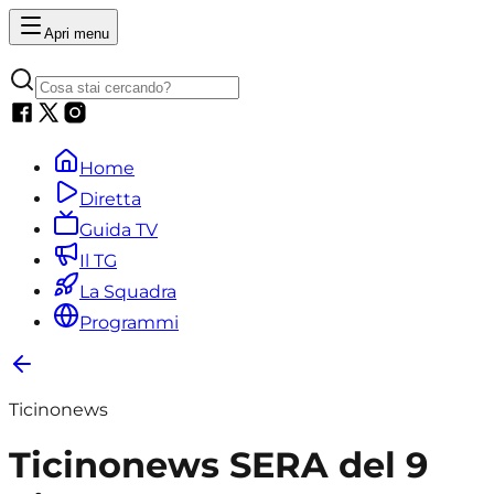
Apri menu
Home
Diretta
Guida TV
Il TG
La Squadra
Programmi
Ticinonews
Ticinonews SERA del 9