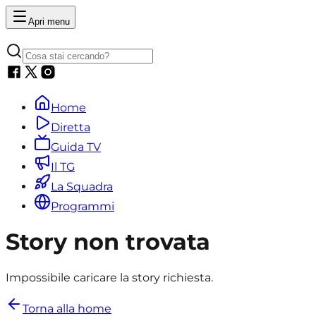
Apri menu
Home
Diretta
Guida TV
Il TG
La Squadra
Programmi
Story non trovata
Impossibile caricare la story richiesta.
Torna alla home