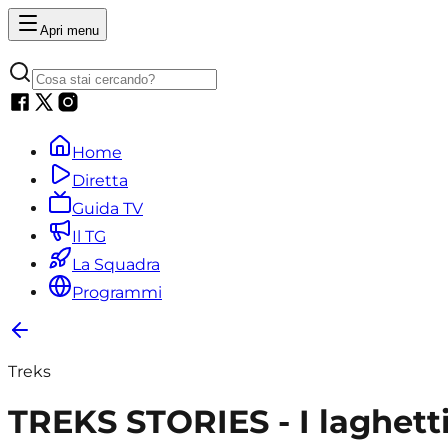
Apri menu
Home
Diretta
Guida TV
Il TG
La Squadra
Programmi
Treks
TREKS STORIES - I laghetti 