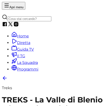
Apri menu
Home
Diretta
Guida TV
Il TG
La Squadra
Programmi
Treks
TREKS - La Valle di Blenio